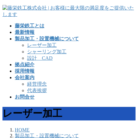
コ
ナ
ン
ビ
テ
ゲ
藤栄鉄工とは
ン
ー
最新情報
ツ
シ
製品加工・設置機械について
へ
ョ
レーザー加工
ス
ン
シャーリング加工
キ
に
設計 CAD
ッ
移
拠点紹介
プ
動
採用情報
会社案内
経営理念
代表挨拶
お問合せ
レーザー加工
HOME
製品加工・設置機械について