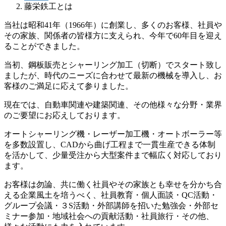
藤栄鉄工とは
当社は昭和41年（1966年）に創業し、多くのお客様、社員や
その家族、関係者の皆様方に支えられ、今年で60年目を迎え
ることができました。
当初、鋼板販売とシャーリング加工（切断）でスタート致し
ましたが、時代のニーズに合わせて最新の機械を導入し、お
客様のご満足に応えて参りました。
現在では、自動車関連や建築関連、その他様々な分野・業界
のご要望にお応えしております。
オートシャーリング機・レーザー加工機・オートボーラー等
を多数設置し、CADから曲げ工程まで一貫生産できる体制
を活かして、少量受注から大型案件まで幅広く対応しており
ます。
お客様は勿論、共に働く社員やその家族とも幸せを分かち合
える企業風土を培うべく、社員教育・個人面談・QC活動・
グループ会議・３S活動・外部講師を招いた勉強会・外部セ
ミナー参加・地域社会への貢献活動・社員旅行・その他、