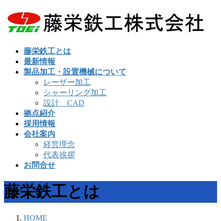
コ
ナ
ン
ビ
テ
ゲ
ン
ー
藤栄鉄工とは
ツ
シ
最新情報
へ
ョ
製品加工・設置機械について
ス
ン
レーザー加工
キ
に
シャーリング加工
ッ
移
設計 CAD
プ
動
拠点紹介
採用情報
会社案内
経営理念
代表挨拶
お問合せ
藤栄鉄工とは
HOME